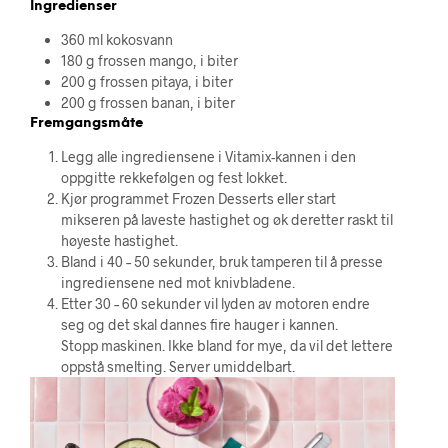
Ingredienser
360 ml kokosvann
180 g frossen mango, i biter
200 g frossen pitaya, i biter
200 g frossen banan, i biter
Fremgangsmåte
Legg alle ingrediensene i Vitamix-kannen i den
oppgitte rekkefølgen og fest lokket.
Kjør programmet Frozen Desserts eller start
mikseren på laveste hastighet og øk deretter raskt til
høyeste hastighet.
Bland i 40 – 50 sekunder, bruk tamperen til å presse
ingrediensene ned mot knivbladene.
Etter 30 – 60 sekunder vil lyden av motoren endre
seg og det skal dannes fire hauger i kannen.
Stopp maskinen. Ikke bland for mye, da vil det lettere
oppstå smelting. Server umiddelbart.