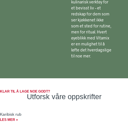
kulinarisk verktøy for
et bevisst liv – et
redskap for dem som
ser kjøkkenet ikke
som et sted for rutine,
men for ritual. Hvert
øyeblikk med Vitamix
er en mulighet til å
løfte det hverdagslige
til noe mer.
KLAR TIL Å LAGE NOE GODT?
Utforsk våre oppskrifter
Karibisk rub
LES MER »