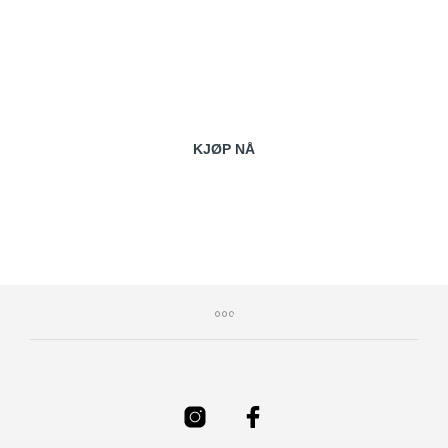
FINN GODE TILBUD PÅ VITAMIX BLENDERE
VITAMIX
OUTLET
TIL REDUSERTE PRISER
KJØP NÅ