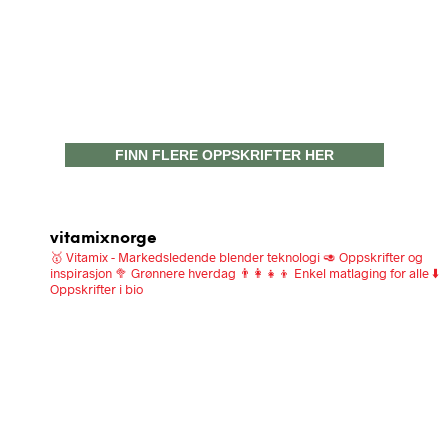
FINN FLERE OPPSKRIFTER HER
vitamixnorge
🥇 Vitamix - Markedsledende blender teknologi
🥑 Oppskrifter og
inspirasjon
🥦 Grønnere hverdag
👨‍👩‍👧‍👦 Enkel matlaging for alle
⬇️
Oppskrifter i bio