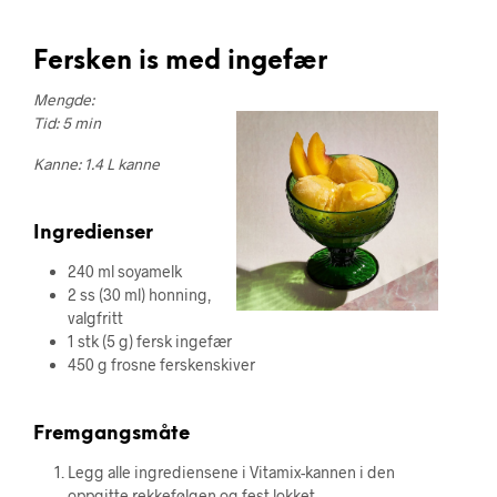
Fersken is med ingefær
Mengde:
Tid: 5 min
Kanne: 1.4 L kanne
Ingredienser
240 ml soyamelk
2 ss (30 ml) honning,
valgfritt
1 stk (5 g) fersk ingefær
450 g frosne ferskenskiver
Fremgangsmåte
Legg alle ingrediensene i Vitamix-kannen i den
oppgitte rekkefølgen og fest lokket.