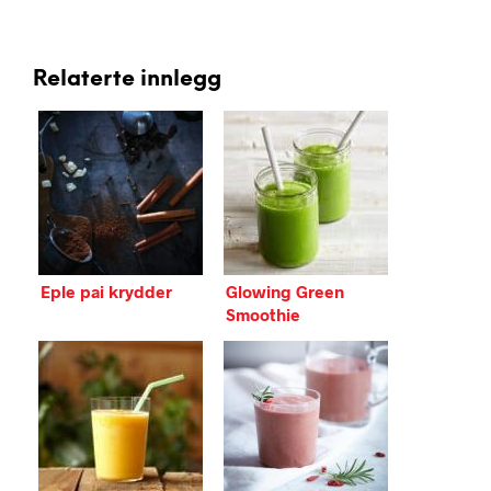
Relaterte innlegg
Eple pai krydder
Glowing Green
Smoothie