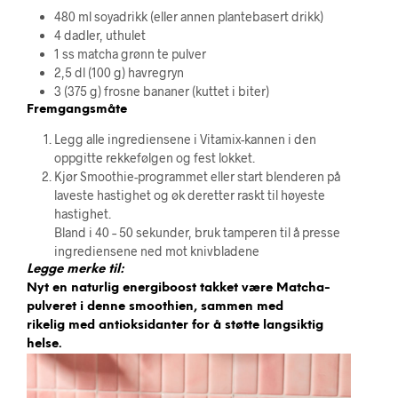
480 ml soyadrikk (eller annen plantebasert drikk)
4 dadler, uthulet
1 ss matcha grønn te pulver
2,5 dl (100 g) havregryn
3 (375 g) frosne bananer (kuttet i biter)
Fremgangsmåte
Legg alle ingrediensene i Vitamix-kannen i den
oppgitte rekkefølgen og fest lokket.
Kjør Smoothie-programmet eller start blenderen på
laveste hastighet og øk deretter raskt til høyeste
hastighet.
Bland i 40 – 50 sekunder, bruk tamperen til å presse
ingrediensene ned mot knivbladene
Legge merke til:
Nyt en naturlig energiboost takket være Matcha-
pulveret i denne smoothien, sammen med
rikelig med antioksidanter for å støtte langsiktig
helse.