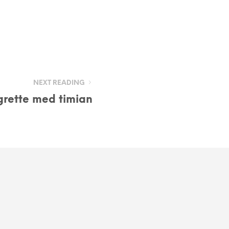
NEXT READING
grette med timian