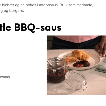
iske blåbær og chipotles i adobosaus. Bruk som marinade,
ling og burgere.
tle BBQ-saus
bosaus