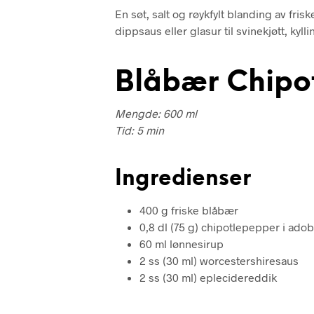
En søt, salt og røykfylt blanding av fr
dippsaus eller glasur til svinekjøtt, kyl
Blåbær Chipo
Mengde: 600 ml
Tid: 5 min
Ingredienser
400 g friske blåbær
0,8 dl (75 g) chipotlepepper i ado
60 ml lønnesirup
2 ss (30 ml) worcestershiresaus
2 ss (30 ml) eplecidereddik