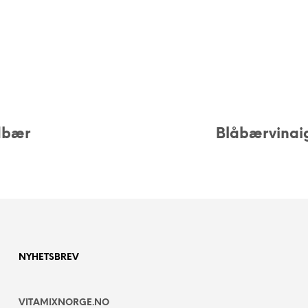
dbær
Blåbærvinai
NYHETSBREV
VITAMIXNORGE.NO