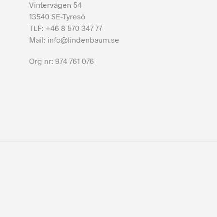
Vintervägen 54
13540 SE-Tyresö
TLF: +46 8 570 347 77
Mail: info@lindenbaum.se
Org nr: 974 761 076