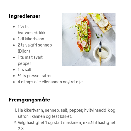
Ingredienser
1 ½ ts
hvitvinseddikk
1 dl kikertvann
2 ts valgfri sennep
(Dijon)
1 ts malt svart
pepper
1 ts salt
½ ts presset sitron
4 dl raps olje eller annen nøytral olje
Fremgangsmåte
Ha kikertvann, sennep, salt, pepper, hvitvinseddik og
sitron i kannen og fest lokket.
Velg hastighet 1 og start maskinen, øk så til hastighet
2-3.