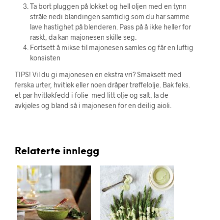
Ta bort pluggen på lokket og hell oljen med en tynn
stråle nedi blandingen samtidig som du har samme
lave hastighet på blenderen. Pass på å ikke heller for
raskt, da kan majonesen skille seg.
Fortsett å mikse til majonesen samles og får en luftig
konsisten
TIPS! Vil du gi majonesen en ekstra vri? Smaksett med
ferska urter, hvitløk eller noen dråper trøffelolje. Bak feks.
et par hvitløkfedd i folie med litt olje og salt, la de
avkjøles og bland så i majonesen for en deilig aioli.
Relaterte innlegg