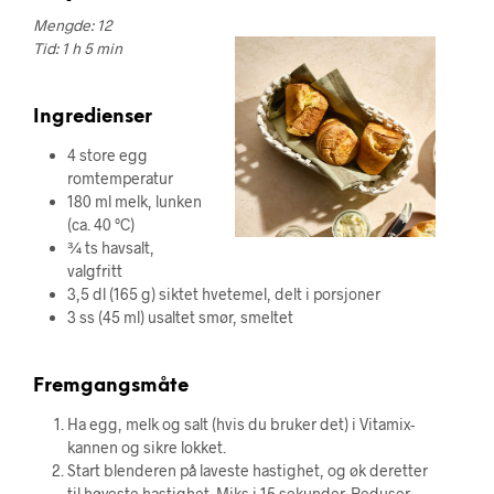
Mengde: 12
Tid: 1 h 5 min
Ingredienser
4 store egg
romtemperatur
180 ml melk, lunken
(ca. 40 °C)
¾ ts havsalt,
valgfritt
3,5 dl (165 g) siktet hvetemel, delt i porsjoner
3 ss (45 ml) usaltet smør, smeltet
Fremgangsmåte
Ha egg, melk og salt (hvis du bruker det) i Vitamix-
kannen og sikre lokket.
Start blenderen på laveste hastighet, og øk deretter
til høyeste hastighet. Miks i 15 sekunder. Reduser