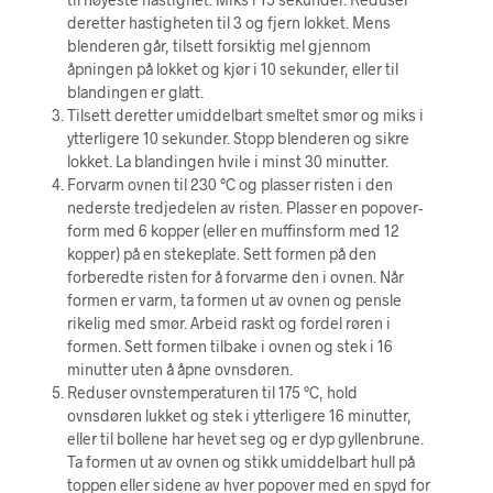
deretter hastigheten til 3 og fjern lokket. Mens
blenderen går, tilsett forsiktig mel gjennom
åpningen på lokket og kjør i 10 sekunder, eller til
blandingen er glatt.
Tilsett deretter umiddelbart smeltet smør og miks i
ytterligere 10 sekunder. Stopp blenderen og sikre
lokket. La blandingen hvile i minst 30 minutter.
Forvarm ovnen til 230 °C og plasser risten i den
nederste tredjedelen av risten. Plasser en popover-
form med 6 kopper (eller en muffinsform med 12
kopper) på en stekeplate. Sett formen på den
forberedte risten for å forvarme den i ovnen. Når
formen er varm, ta formen ut av ovnen og pensle
rikelig med smør. Arbeid raskt og fordel røren i
formen. Sett formen tilbake i ovnen og stek i 16
minutter uten å åpne ovnsdøren.
Reduser ovnstemperaturen til 175 °C, hold
ovnsdøren lukket og stek i ytterligere 16 minutter,
eller til bollene har hevet seg og er dyp gyllenbrune.
Ta formen ut av ovnen og stikk umiddelbart hull på
toppen eller sidene av hver popover med en spyd for