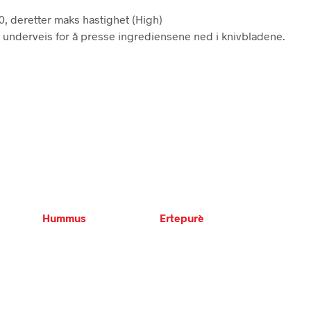
10, deretter maks hastighet (High)
 underveis for å presse ingrediensene ned i knivbladene.
Hummus
Ertepurè