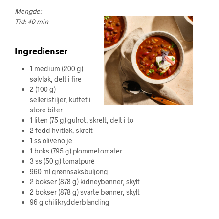
Mengde:
Tid: 40 min
Ingredienser
1 medium (200 g)
sølvløk, delt i fire
2 (100 g)
selleristiljer, kuttet i
store biter
1 liten (75 g) gulrot, skrelt, delt i to
2 fedd hvitløk, skrelt
1 ss olivenolje
1 boks (795 g) plommetomater
3 ss (50 g) tomatpuré
960 ml grønnsaksbuljong
2 bokser (878 g) kidneybønner, skylt
2 bokser (878 g) svarte bønner, skylt
96 g chilikrydderblanding