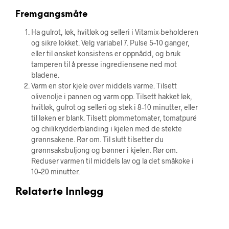
Fremgangsmåte
Ha gulrot, løk, hvitløk og selleri i Vitamix-beholderen
og sikre lokket. Velg variabel 7. Pulse 5–10 ganger,
eller til ønsket konsistens er oppnådd, og bruk
tamperen til å presse ingrediensene ned mot
bladene.
Varm en stor kjele over middels varme. Tilsett
olivenolje i pannen og varm opp. Tilsett hakket løk,
hvitløk, gulrot og selleri og stek i 8–10 minutter, eller
til løken er blank. Tilsett plommetomater, tomatpuré
og chilikrydderblanding i kjelen med de stekte
grønnsakene. Rør om. Til slutt tilsetter du
grønnsaksbuljong og bønner i kjelen. Rør om.
Reduser varmen til middels lav og la det småkoke i
10–20 minutter.
Relaterte Innlegg