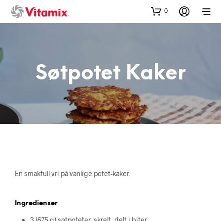
0
Søtpotet Kaker
En smakfull vri på vanlige potet-kaker.
Ingredienser
3 (675 g) søtpoteter, skrelt, delt i biter.