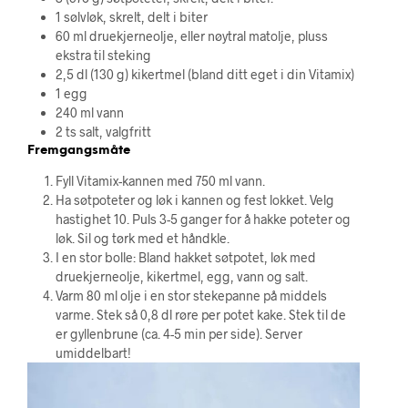
1 sølvløk, skrelt, delt i biter
60 ml druekjerneolje, eller nøytral matolje, pluss
ekstra til steking
2,5 dl (130 g) kikertmel (bland ditt eget i din Vitamix)
1 egg
240 ml vann
2 ts salt, valgfritt
Fremgangsmåte
Fyll Vitamix-kannen med 750 ml vann.
Ha søtpoteter og løk i kannen og fest lokket. Velg
hastighet 10. Puls 3-5 ganger for å hakke poteter og
løk. Sil og tørk med et håndkle.
I en stor bolle: Bland hakket søtpotet, løk med
druekjerneolje, kikertmel, egg, vann og salt.
Varm 80 ml olje i en stor stekepanne på middels
varme. Stek så 0,8 dl røre per potet kake. Stek til de
er gyllenbrune (ca. 4-5 min per side). Server
umiddelbart!