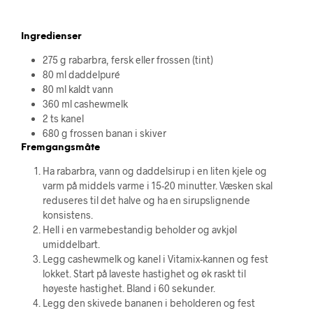
Ingredienser
275 g rabarbra, fersk eller frossen (tint)
80 ml daddelpuré
80 ml kaldt vann
360 ml cashewmelk
2 ts kanel
680 g frossen banan i skiver
Fremgangsmåte
Ha rabarbra, vann og daddelsirup i en liten kjele og
varm på middels varme i 15-20 minutter. Væsken skal
reduseres til det halve og ha en sirupslignende
konsistens.
Hell i en varmebestandig beholder og avkjøl
umiddelbart.
Legg cashewmelk og kanel i Vitamix-kannen og fest
lokket. Start på laveste hastighet og øk raskt til
høyeste hastighet. Bland i 60 sekunder.
Legg den skivede bananen i beholderen og fest