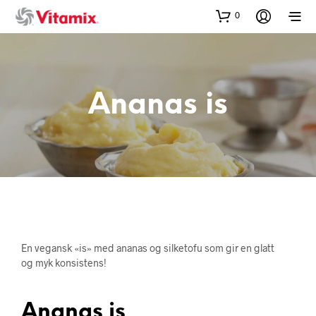
0
Ananas is
En vegansk «is» med ananas og silketofu som gir en glatt
og myk konsistens!
Ananas is