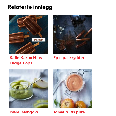
Relaterte innlegg
Kaffe Kakao Nibs
Eple pai krydder
Fudge Pops
Pære, Mango &
Tomat & Ris puré