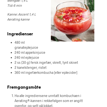
Mengde: 1,4 L
Tid: 6 min
Kanne: Ascent 1,4 L
Aerating kanne
Ingredienser
480 ml
granateplejuice
240 ml appelsinjuice
240 ml eplejuice
2 ss (30 g) fersk ingefær, skrelt, tynt skivet
2 kanelstenger, ristet
360 ml ingefærkombucha [eller eplecider]
Fremgangsmåte
Ha alle ingrediensene unntatt kombuchaen i
Aerating®-kannen i rekkefølgen som er angitt
ovenfor, og sett på lokket.