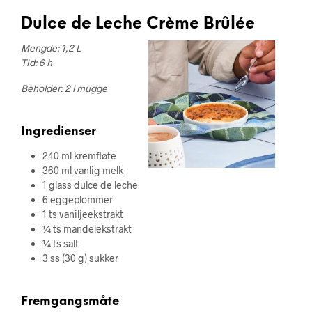
Dulce de Leche Crème Brûlée
Mengde: 1,2 L
Tid: 6 h
Beholder: 2 l mugge
Ingredienser
240 ml kremfløte
360 ml vanlig melk
1 glass dulce de leche
6 eggeplommer
1 ts vaniljeekstrakt
¼ ts mandelekstrakt
¼ ts salt
3 ss (30 g) sukker
Fremgangsmåte