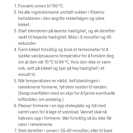
Forvarm ovnen til 150 °C.
Ha alle ingrediensene unntatt sukker i Vitamix-
beholderen i den angitte rekkefølgen og sikre
lokket.
Start blenderen på laveste hastighet, og øk deretter
raskt til høyeste hastighet. Miks i 5 minutter og 45
sekunder.
Fjern lokket forsiktig og bruk et termometer til å
sjekke vaniljesausens temperatur for å forsikre deg
om at den når 70 °C til 84 °C. Hvis den ikke er varm
nok, sett på lokket og kjør på høy hastighet i et
minutt til.
Når temperaturen er nådd, hell blandingen i
ramekinene formene, fyll dem nesten til randen.
(Skrap overflaten med en skje for å fjerne eventuelle
luftbobler, om ønskelig.)
Plasser formene i en dyp stekeplate og fyll med
varmt vann for å lage et vannbad. Vannet skal nå
halvveis opp i formene. Vær forsiktig så du ikke får
vann i ramekinene.
Stek deretter i ovnen i 35–40 minutter, eller til bare