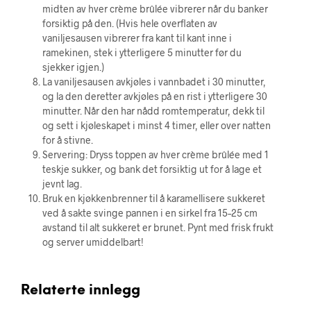
midten av hver crème brûlée vibrerer når du banker
forsiktig på den. (Hvis hele overflaten av
vaniljesausen vibrerer fra kant til kant inne i
ramekinen, stek i ytterligere 5 minutter før du
sjekker igjen.)
La vaniljesausen avkjøles i vannbadet i 30 minutter,
og la den deretter avkjøles på en rist i ytterligere 30
minutter. Når den har nådd romtemperatur, dekk til
og sett i kjøleskapet i minst 4 timer, eller over natten
for å stivne.
Servering: Dryss toppen av hver crème brûlée med 1
teskje sukker, og bank det forsiktig ut for å lage et
jevnt lag.
Bruk en kjøkkenbrenner til å karamellisere sukkeret
ved å sakte svinge pannen i en sirkel fra 15–25 cm
avstand til alt sukkeret er brunet. Pynt med frisk frukt
og server umiddelbart!
Relaterte innlegg