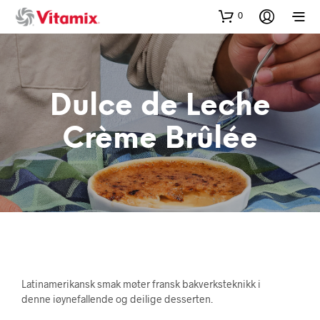
0
Dulce de Leche
Crème Brûlée
Latinamerikansk smak møter fransk bakverksteknikk i
denne iøynefallende og deilige desserten.