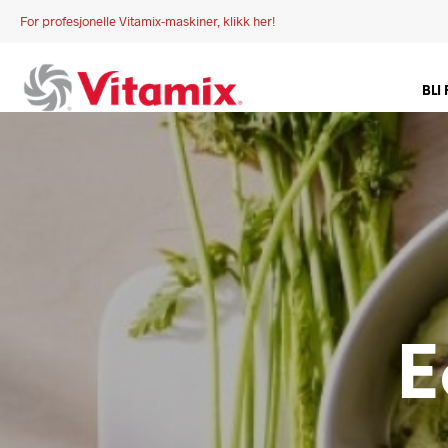
For profesjonelle Vitamix-maskiner, klikk her!
BLI
E