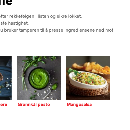
te
ter rekkefølgen i listen og sikre lokket.
este hastighet.
u bruker tamperen til å presse ingrediensene ned mot
røre
Grønnkål pesto
Mangosalsa