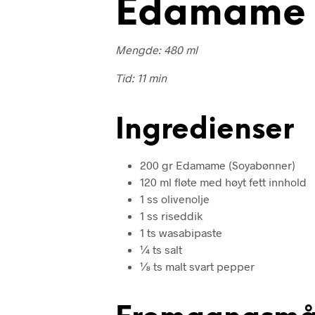
Edamame 
Mengde: 480 ml
Tid: 11 min
Ingredienser
200 gr Edamame (Soyabønner)
120 ml fløte med høyt fett innhold
1 ss olivenolje
1 ss riseddik
1 ts wasabipaste
¼ ts salt
⅛ ts malt svart pepper