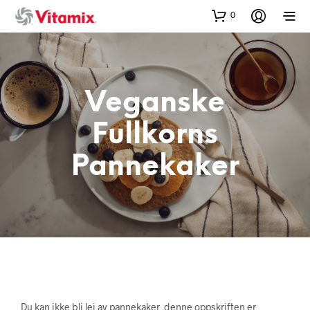
0
Veganske
Fullkorns
Pannekaker
Du kan ikke bli lei av pannekaker, denne oppskriften er