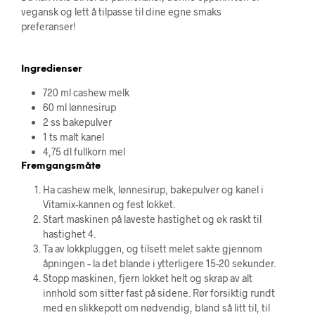
vegansk og lett å tilpasse til dine egne smaks
preferanser!
Ingredienser
720 ml cashew melk
60 ml lønnesirup
2 ss bakepulver
1 ts malt kanel
4,75 dl fullkorn mel
Fremgangsmåte
Ha cashew melk, lønnesirup, bakepulver og kanel i
Vitamix-kannen og fest lokket.
Start maskinen på laveste hastighet og øk raskt til
hastighet 4.
Ta av lokkpluggen, og tilsett melet sakte gjennom
åpningen – la det blande i ytterligere 15-20 sekunder.
Stopp maskinen, fjern lokket helt og skrap av alt
innhold som sitter fast på sidene. Rør forsiktig rundt
med en slikkepott om nødvendig, bland så litt til, til