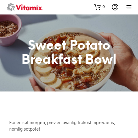
0
Sweet Potato
Breakfast Bowl
For en søt morgen, prøv en uvanlig frokost ingrediens,
nemlig søtpotet!