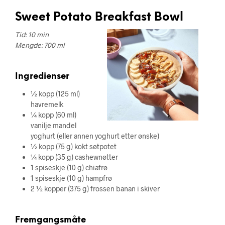
Sweet Potato Breakfast Bowl
Tid: 10 min
Mengde: 700 ml
Ingredienser
½ kopp (125 ml)
havremelk
¼ kopp (60 ml)
vanilje mandel
yoghurt (eller annen yoghurt etter ønske)
½ kopp (75 g) kokt søtpotet
¼ kopp (35 g) cashewnøtter
1 spiseskje (10 g) chiafrø
1 spiseskje (10 g) hampfrø
2 ½ kopper (375 g) frossen banan i skiver
Fremgangsmåte