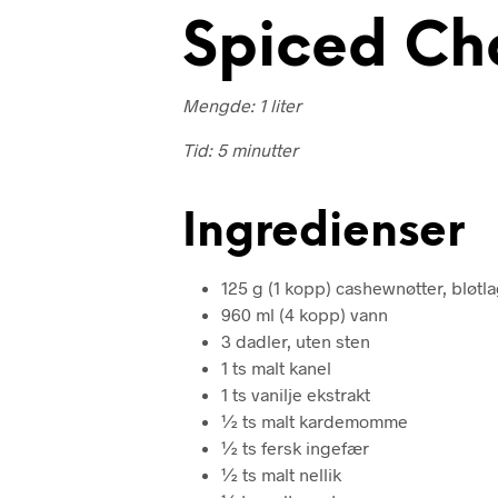
Spiced Ch
Mengde: 1 liter
Tid: 5 minutter
Ingredienser
125 g (1 kopp) cashewnøtter, bløtlagt
960 ml (4 kopp) vann
3 dadler, uten sten
1 ts malt kanel
1 ts vanilje ekstrakt
½ ts malt kardemomme
½ ts fersk ingefær
½ ts malt nellik