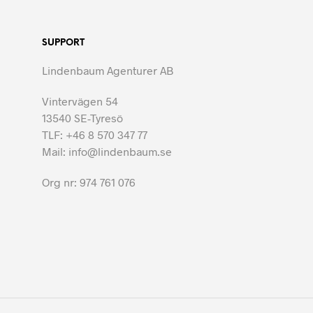
SUPPORT
Lindenbaum Agenturer AB
Vintervägen 54
13540 SE-Tyresö
TLF: +46 8 570 347 77
Mail: info@lindenbaum.se
Org nr: 974 761 076