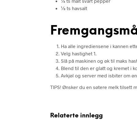
¼ ts malt svart pepper
⅛ ts havsalt
Fremgangsmå
Ha alle ingrediensene i kannen ette
Velg hastighet 1.
Slå på maskinen og øk til maks hast
Blend til den er glatt og kremet i 
Avkjøl og server med isbiter om ønsk
TIPS! Ønsker du en søtere melk tilsett m
Relaterte innlegg