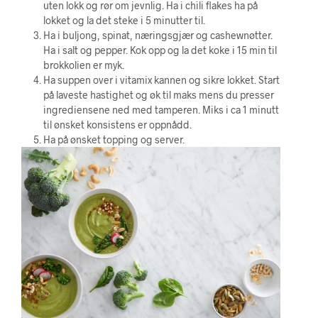
uten lokk og rør om jevnlig. Ha i chili flakes ha på
lokket og la det steke i 5 minutter til.
Ha i buljong, spinat, næringsgjær og cashewnøtter.
Ha i salt og pepper. Kok opp og la det koke i 15 min til
brokkolien er myk.
Ha suppen over i vitamix kannen og sikre lokket. Start
på laveste hastighet og øk til maks mens du presser
ingrediensene ned med tamperen. Miks i ca 1 minutt
til ønsket konsistens er oppnådd.
Ha på ønsket topping og server.