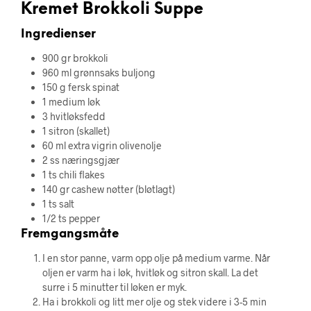
Kremet Brokkoli Suppe
Ingredienser
900 gr brokkoli
960 ml grønnsaks buljong
150 g fersk spinat
1 medium løk
3 hvitløksfedd
1 sitron (skallet)
60 ml extra vigrin olivenolje
2 ss næringsgjær
1 ts chili flakes
140 gr cashew nøtter (bløtlagt)
1 ts salt
1/2 ts pepper
Fremgangsmåte
I en stor panne, varm opp olje på medium varme. Når
oljen er varm ha i løk, hvitløk og sitron skall. La det
surre i 5 minutter til løken er myk.
Ha i brokkoli og litt mer olje og stek videre i 3-5 min