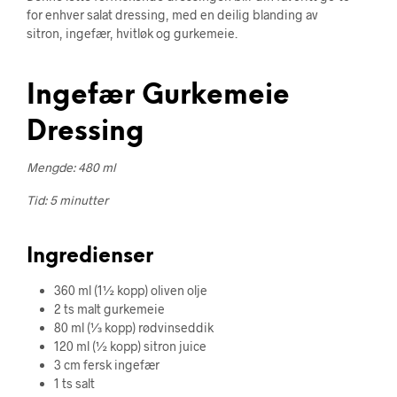
for enhver salat dressing, med en deilig blanding av
sitron, ingefær, hvitløk og gurkemeie.
Ingefær Gurkemeie
Dressing
Mengde: 480 ml
Tid: 5 minutter
Ingredienser
360 ml (1½ kopp) oliven olje
2 ts malt gurkemeie
80 ml (⅓ kopp) rødvinseddik
120 ml (½ kopp) sitron juice
3 cm fersk ingefær
1 ts salt