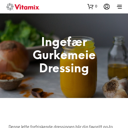
0
Ingefær
Gurkemeie
Dressing
Denne lette forfriskende dressingen blir din favoritt go-to