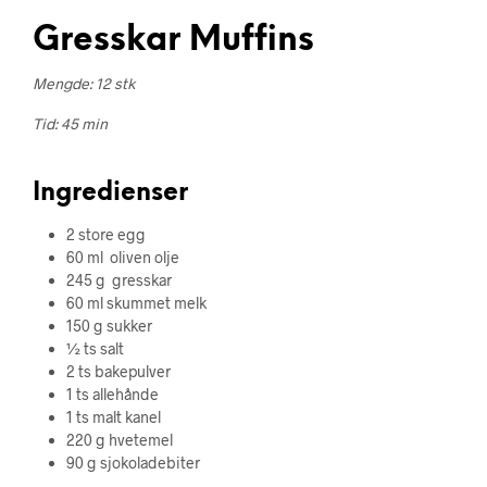
Gresskar Muffins
Mengde: 12 stk
Tid: 45 min
Ingredienser
2 store egg
60 ml oliven olje
245 g gresskar
60 ml skummet melk
150 g sukker
½ ts salt
2 ts bakepulver
1 ts allehånde
1 ts malt kanel
220 g hvetemel
90 g sjokoladebiter