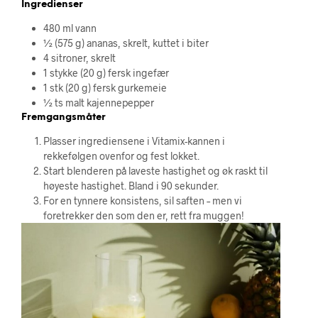
Ingredienser
480 ml vann
½ (575 g) ananas, skrelt, kuttet i biter
4 sitroner, skrelt
1 stykke (20 g) fersk ingefær
1 stk (20 g) fersk gurkemeie
½ ts malt kajennepepper
Fremgangsmåter
Plasser ingrediensene i Vitamix-kannen i
rekkefølgen ovenfor og fest lokket.
Start blenderen på laveste hastighet og øk raskt til
høyeste hastighet. Bland i 90 sekunder.
For en tynnere konsistens, sil saften – men vi
foretrekker den som den er, rett fra muggen!