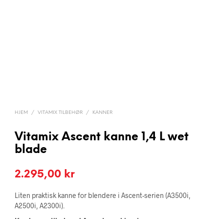
HJEM
/
VITAMIX TILBEHØR
/
KANNER
Vitamix Ascent kanne 1,4 L wet
blade
2.295,00
kr
Liten praktisk kanne for blendere i Ascent-serien (A3500i,
A2500i, A2300i).