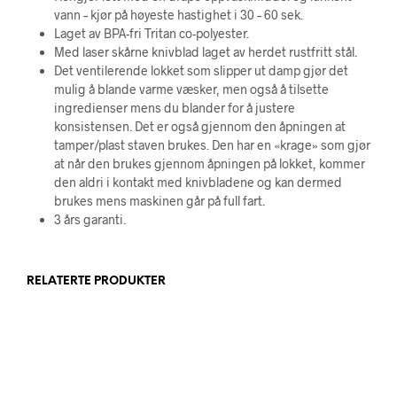
vann – kjør på høyeste hastighet i 30 – 60 sek.
Laget av BPA-fri Tritan co-polyester.
Med laser skårne knivblad laget av herdet rustfritt stål.
Det ventilerende lokket som slipper ut damp gjør det
mulig å blande varme væsker, men også å tilsette
ingredienser mens du blander for å justere
konsistensen. Det er også gjennom den åpningen at
tamper/plast staven brukes. Den har en «krage» som gjør
at når den brukes gjennom åpningen på lokket, kommer
den aldri i kontakt med knivbladene og kan dermed
brukes mens maskinen går på full fart.
3 års garanti.
RELATERTE PRODUKTER
7.995,00
kr