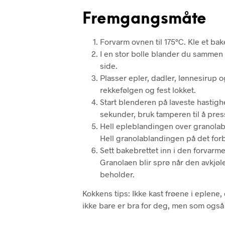
Fremgangsmåte
Forvarm ovnen til 175°C. Kle et bak
I en stor bolle blander du sammen ha
side.
Plasser epler, dadler, lønnesirup 
rekkefølgen og fest lokket.
Start blenderen på laveste hastighet
sekunder, bruk tamperen til å pre
Hell epleblandingen over granolab
Hell granolablandingen på det forb
Sett bakebrettet inn i den forvarmed
Granolaen blir sprø når den avkjøle
beholder.
Kokkens tips: Ikke kast frøene i eplene, 
ikke bare er bra for deg, men som også 