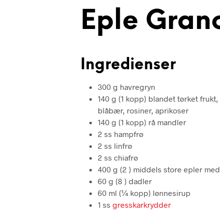
Eple Gran
Ingredienser
300 g havregryn
140 g (1 kopp) blandet tørket frukt
blåbær, rosiner, aprikoser
140 g (1 kopp) rå mandler
2 ss hampfrø
2 ss linfrø
2 ss chiafrø
400 g (2 ) middels store epler med
60 g (8 ) dadler
60 ml (¼ kopp) lønnesirup
1 ss
gresskarkrydder