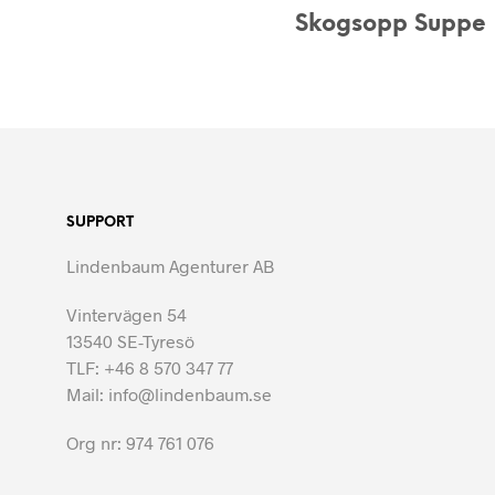
Skogsopp Suppe
SUPPORT
Lindenbaum Agenturer AB
Vintervägen 54
13540 SE-Tyresö
TLF: +46 8 570 347 77
Mail: info@lindenbaum.se
Org nr: 974 761 076