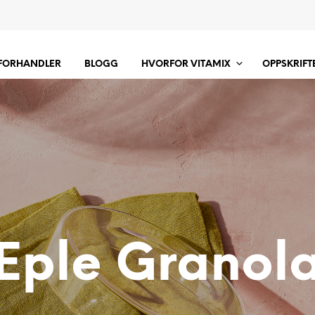
 FORHANDLER
BLOGG
HVORFOR VITAMIX
OPPSKRIFT
Eple Granol