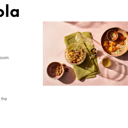
ola
, som
 frø