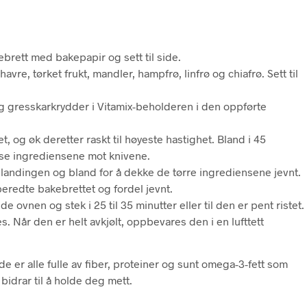
ebrett med bakepapir og sett til side.
vre, tørket frukt, mandler, hampfrø, linfrø og chiafrø. Sett til
og gresskarkrydder i Vitamix-beholderen i den oppførte
, og øk deretter raskt til høyeste hastighet. Bland i 45
sse ingrediensene mot knivene.
landingen og bland for å dekke de tørre ingrediensene jevnt.
eredte bakebrettet og fordel jevnt.
e ovnen og stek i 25 til 35 minutter eller til den er pent ristet.
s. Når den er helt avkjølt, oppbevares den i en lufttett
de er alle fulle av fiber, proteiner og sunt omega-3-fett som
bidrar til å holde deg mett.