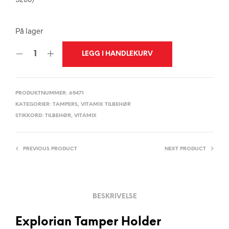
På lager
LEGG I HANDLEKURV
PRODUKTNUMMER:
65471
KATEGORIER:
TAMPERS
,
VITAMIX TILBEHØR
STIKKORD:
TILBEHØR
,
VITAMIX
PREVIOUS PRODUCT
NEXT PRODUCT
BESKRIVELSE
Explorian Tamper Holder