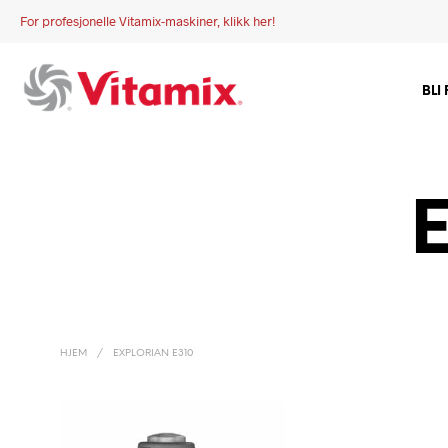
For profesjonelle Vitamix-maskiner, klikk her!
BLI
E
HJEM
/
EXPLORIAN E310