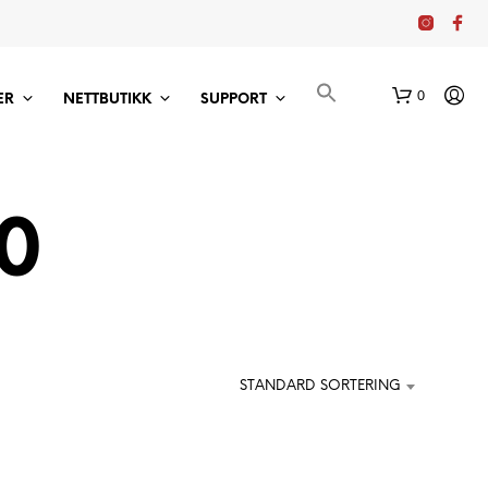
0
ER
NETTBUTIKK
SUPPORT
10
D
U
STANDARD SORTERING
H
A
R
I
N