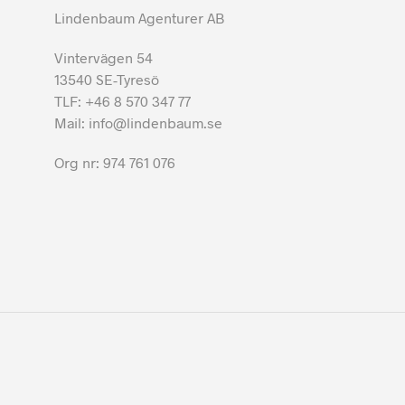
Lindenbaum Agenturer AB
Vintervägen 54
13540 SE-Tyresö
TLF: +46 8 570 347 77
Mail: info@lindenbaum.se
Org nr: 974 761 076