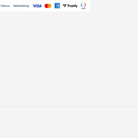
E
N
.