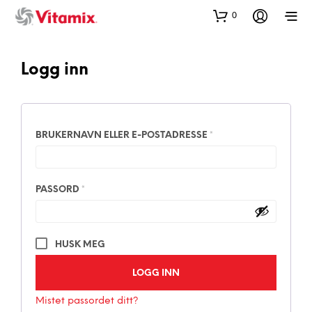
0
Logg inn
PÅKREVD
BRUKERNAVN ELLER E-POSTADRESSE
*
PÅKREVD
PASSORD
*
HUSK MEG
LOGG INN
Mistet passordet ditt?