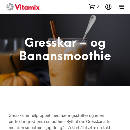
0
Gresskar – og
Banansmoothie
Gresskar er fullproppet med næringsstoffer og er en
perfekt ingrediens i smoothier. Bytt ut din Gresskarlatte
mot den smoothien (og det går så klart å tilsette en kald