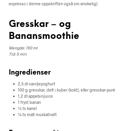
espresso i denne oppskriften også om ønskelig).
Gresskar – og
Banansmoothie
Mengde: 700 ml
Tid: 5 min
Ingredienser
2,5 dl vaniljeyoghurt
100 g gresskar, delt i kuber (kokt), eller gresskar-puré
1,2 dl appelsinjuice
1 fryst banan
½ ts kanel
⅛ ts malt muskatnøtt